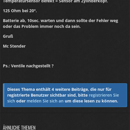
Temperatursensor defekt = Sensor am Zylinderkopf.
125 Ohm bei 20°.
Batterie ab, 10sec. warten und dann sollte der Fehler weg
oder das Problem immer noch da sein.
Gruß
Mc Stender
Ps.: Ventile nachgestellt ?
Dieses Thema enthält 4 weitere Beiträge, die nur für
registrierte Benutzer sichtbar sind, bitte
registrieren Sie
sich
oder
melden Sie sich an
um diese lesen zu können.
ÄHNLICHE THEMEN