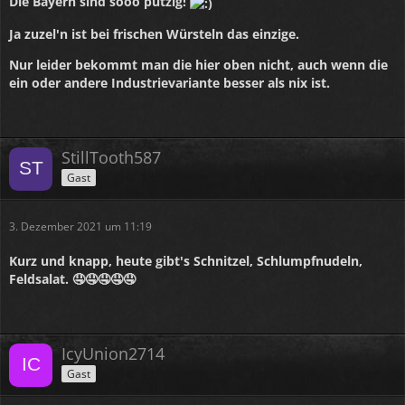
Die Bayern sind sooo putzig!
Ja zuzel'n ist bei frischen Würsteln das einzige.
Nur leider bekommt man die hier oben nicht, auch wenn die
ein oder andere Industrievariante besser als nix ist.
StillTooth587
Gast
3. Dezember 2021 um 11:19
Kurz und knapp, heute gibt's Schnitzel, Schlumpfnudeln,
Feldsalat. 🤤🤤🤤🤤🤤
IcyUnion2714
Gast