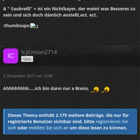
A " Saubreiß" = ist ein Nichtbayer, der meint was Besseres zu
sein und sich doch dämlich anstellt,ect. ect.
:thumbsups:
IcyUnion2714
Gast
3. Dezember 2021 um 13:06
Ahhhhhhhh.....ich bin dann nur a Breiss.
Dieses Thema enthält 2.179 weitere Beiträge, die nur für
registrierte Benutzer sichtbar sind, bitte
registrieren Sie
sich
oder
melden Sie sich an
um diese lesen zu können.