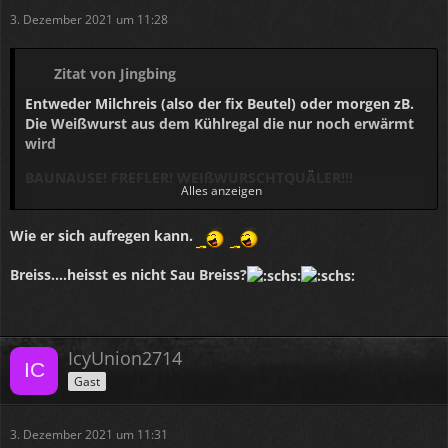
3. Dezember 2021 um 11:28
Zitat von Jingbing
Entweder Milchreis (also der fix Beutel) oder morgen zB.
Die Weißwurst aus dem Kühlregal die nur noch erwärmt
wird
BAUNAUSE! FREFLER! WEIßWURSCHTQUÄLER!!!
Alles anzeigen
BREIß!
Wie er sich aufregen kann.
Eine Weißwurscht isst man frisch aus dem Kessel und die
darf das 12 Uhr läuten nicht hören!!
Breiss....heisst es nicht Sau Breiss?
Dazu a frische Brezn und einen "süßen" Weißwurschtsenf
.
und die wird nicht seziert, sondern gezuzelt!!!
IcyUnion2714
Gast
🧐🤨🤫
3. Dezember 2021 um 11:31