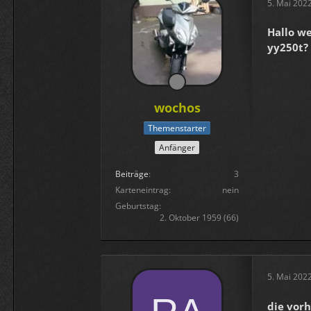
5. Mai 202
Hallo w
yy250t?
wochos
Themenstarter
Anfänger
Beiträge
3
Karteneintrag
nein
Geburtstag
2. Oktober 1959 (66)
5. Mai 202
die vor