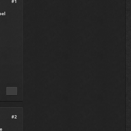
#1
bel
#2
e