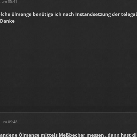
2 um 08:41
elche ölmenge benötige ich nach Instandsetzung der telega
 Danke
2 um 09:48
handene Ölmenge mittels Meßbecher messen , dann hast di