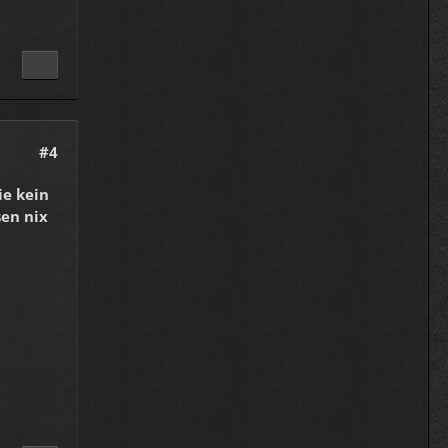
#4
ie kein
sen nix