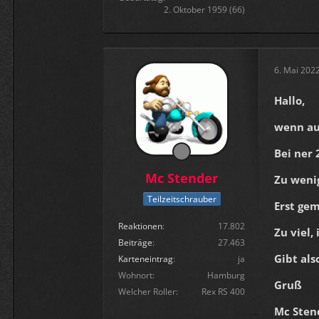
2. Oktober 1959 (66)
6. Mai 202
Hallo,
wenn auf
Bei ner 
Mc Stender
Zu wenig
Teilzeitschrauber
Erst gem
Reaktionen
17.802
Zu viel,
Beiträge
27.463
Gibt al
Karteneintrag
ja
Wohnort
Hamburg
Gruß
Welcher Roller
Rex RS 400
Mc Sten