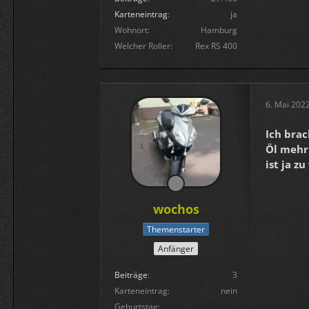
Karteneintrag
ja
Wohnort
Hamburg
Welcher Roller
Rex RS 400
6. Mai 202
Ich brac
Öl mehr
ist ja z
wochos
Themenstarter
Anfänger
Beiträge
3
Karteneintrag
nein
Geburtstag