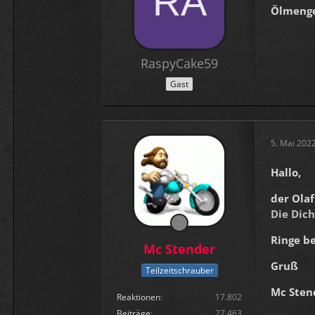
Ölmeng
RaspyCake59
Gast
5. Mai 202
Hallo,
der Olaf
Die Dich
Ringe b
Mc Stender
Gruß
Teilzeitschrauber
Mc Sten
Reaktionen
17.802
Beiträge
27.463