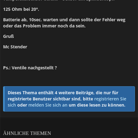
125 Ohm bei 20°.
Batterie ab, 10sec. warten und dann sollte der Fehler weg
oder das Problem immer noch da sein.
Gruß
Mc Stender
Ps.: Ventile nachgestellt ?
Dieses Thema enthält 4 weitere Beiträge, die nur für
registrierte Benutzer sichtbar sind, bitte
registrieren Sie
sich
oder
melden Sie sich an
um diese lesen zu können.
ÄHNLICHE THEMEN