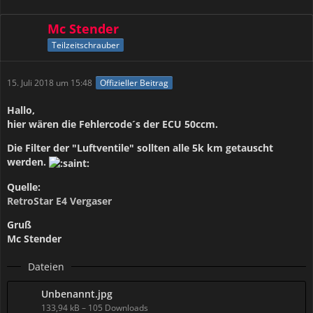
Mc Stender
Teilzeitschrauber
15. Juli 2018 um 15:48
Offizieller Beitrag
Hallo,
hier wären die Fehlercode´s der ECU 50ccm.
Die Filter der "Luftventile" sollten alle 5k km getauscht
werden.
Quelle:
RetroStar E4 Vergaser
Gruß
Mc Stender
Dateien
Unbenannt.jpg
133,94 kB – 105 Downloads